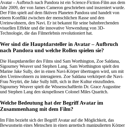
Avatar – Aufbruch nach Pandora ist ein Science-Fiction-Film aus dem
Jahr 2009, der von James Cameron geschrieben und inszeniert wurde.
Der Film spielt auf dem fiktiven Planeten Pandora und handelt von
einem Konflikt zwischen der menschlichen Rasse und den
Ureinwohnern, den Navi. Er ist bekannt für seine bahnbrechenden
visuellen Effekte und die innovative Verwendung von 3D-
Technologie, die das Filmerlebnis revolutioniert hat.
Wer sind die Hauptdarsteller in Avatar – Aufbruch
nach Pandora und welche Rollen spielen sie?
Die Hauptdarsteller des Films sind Sam Worthington, Zoe Saldana,
Sigourney Weaver und Stephen Lang. Sam Worthington spielt den
Marine Jake Sully, der in einen Navi-Körper übertragen wird, um mit
den Ureinwohnern zu interagieren. Zoe Saldana verkörpert die Navi-
Frau Neytiri, die Jake Sully hilft, sich in ihre Kultur einzufinden.
Sigourney Weaver spielt die Wissenschaftlerin Dr. Grace Augustine
und Stephen Lang den skrupellosen Colonel Miles Quaritch.
Welche Bedeutung hat der Begriff Avatar im
Zusammenhang mit dem Film?
Im Film bezieht sich der Begriff Avatar auf die Möglichkeit, das
Bewusstsein eines Menschen in einen genetisch manipulierten Körper